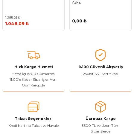
Askısı
Vitrin Ara Ayakları
Askı Boruları ve Flanşları
Cam Kilidi
Piton Askı
Tutkal Çeşitleri
Fırça ve Spatula
Sıcak Hava Tabancası
Sabunluk
Pantolonluk
1.255,21 ₺
0,00 ₺
Ayak Tablaları
Ara Ayak ve Aparatları
Sandık Kilitleri
Streç
El Rendesi
Şampuanlık
1.046,09 ₺
aları
Papuç Çeşitleri
Elektronik Kilitler
Vida, Dübel ve Çivi
Silikon Tabancaları
Tuvalet Fırçalığı
Zımba Teli
Tuvalet Kağıtlılığı
Zımpara Çeşitleri
Hızlı Kargo Hizmeti
%100 Güvenli Alışveriş
Hafta İçi 15:00 Cumartesi
256bit SSL Sertifikası
11.00'e Kadar Siparişler Aynı
Gün Kargoda
Taksit Seçenekleri
Ücretsiz Kargo
Kredi Kartına Taksit ve Havale
3500 TL ve Üzeri Tüm
Siparişlerde