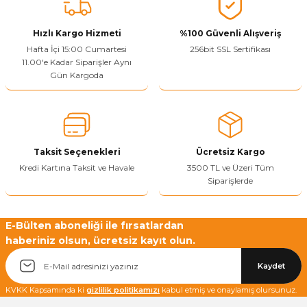
Vitrin Ara Ayakları
Askı Boruları ve Flanşları
Cam Kilidi
Piton Askı
Tutkal Çeşitleri
Fırça ve Spatula
Sıcak Hava Tabancası
Sabunluk
Pantolonluk
Hızlı Kargo Hizmeti
%100 Güvenli Alışveriş
Hafta İçi 15:00 Cumartesi
256bit SSL Sertifikası
Ayak Tablaları
Ara Ayak ve Aparatları
Sandık Kilitleri
Streç
El Rendesi
Şampuanlık
11.00'e Kadar Siparişler Aynı
Gün Kargoda
aları
Papuç Çeşitleri
Elektronik Kilitler
Vida, Dübel ve Çivi
Silikon Tabancaları
Tuvalet Fırçalığı
Zımba Teli
Tuvalet Kağıtlılığı
Zımpara Çeşitleri
Taksit Seçenekleri
Ücretsiz Kargo
Kredi Kartına Taksit ve Havale
3500 TL ve Üzeri Tüm
Siparişlerde
E-Bülten aboneliği ile fırsatlardan
haberiniz olsun, ücretsiz kayıt olun.
Kaydet
KVKK Kapsamında ki
gizlilik politikamızı
kabul etmiş ve onaylamış olursunuz.