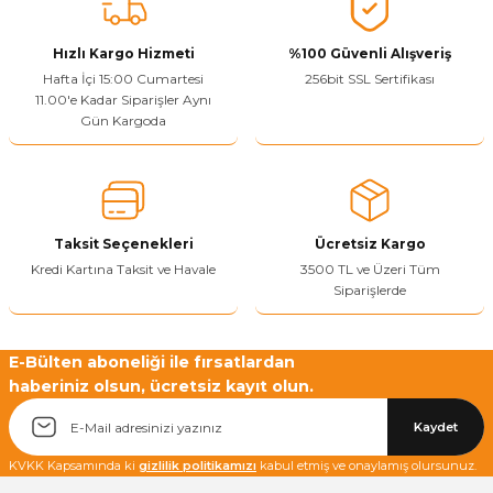
Vitrin Ara Ayakları
Askı Boruları ve Flanşları
Cam Kilidi
Piton Askı
Tutkal Çeşitleri
Fırça ve Spatula
Sıcak Hava Tabancası
Sabunluk
Pantolonluk
Hızlı Kargo Hizmeti
%100 Güvenli Alışveriş
Hafta İçi 15:00 Cumartesi
256bit SSL Sertifikası
Ayak Tablaları
Ara Ayak ve Aparatları
Sandık Kilitleri
Streç
El Rendesi
Şampuanlık
11.00'e Kadar Siparişler Aynı
Gün Kargoda
aları
Papuç Çeşitleri
Elektronik Kilitler
Vida, Dübel ve Çivi
Silikon Tabancaları
Tuvalet Fırçalığı
Zımba Teli
Tuvalet Kağıtlılığı
Zımpara Çeşitleri
Taksit Seçenekleri
Ücretsiz Kargo
Kredi Kartına Taksit ve Havale
3500 TL ve Üzeri Tüm
Siparişlerde
E-Bülten aboneliği ile fırsatlardan
haberiniz olsun, ücretsiz kayıt olun.
Kaydet
KVKK Kapsamında ki
gizlilik politikamızı
kabul etmiş ve onaylamış olursunuz.