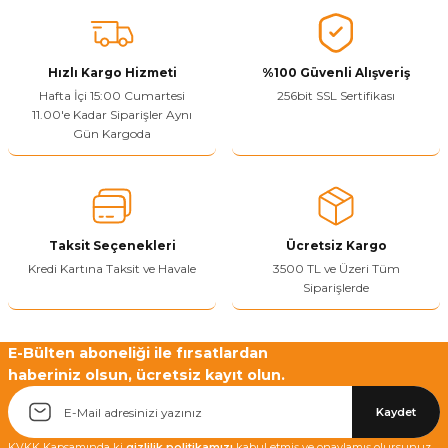
Vitrin Ara Ayakları
Askı Boruları ve Flanşları
Cam Kilidi
Piton Askı
Tutkal Çeşitleri
Fırça ve Spatula
Sıcak Hava Tabancası
Sabunluk
Pantolonluk
Ayak Tablaları
Ara Ayak ve Aparatları
Sandık Kilitleri
Streç
El Rendesi
Şampuanlık
Hızlı Kargo Hizmeti
%100 Güvenli Alışveriş
Hafta İçi 15:00 Cumartesi
256bit SSL Sertifikası
11.00'e Kadar Siparişler Aynı
aları
Papuç Çeşitleri
Elektronik Kilitler
Vida, Dübel ve Çivi
Silikon Tabancaları
Tuvalet Fırçalığı
Gün Kargoda
Zımba Teli
Tuvalet Kağıtlılığı
Zımpara Çeşitleri
Taksit Seçenekleri
Ücretsiz Kargo
Kredi Kartına Taksit ve Havale
3500 TL ve Üzeri Tüm
Siparişlerde
E-Bülten aboneliği ile fırsatlardan
haberiniz olsun, ücretsiz kayıt olun.
Kaydet
KVKK Kapsamında ki
gizlilik politikamızı
kabul etmiş ve onaylamış olursunuz.