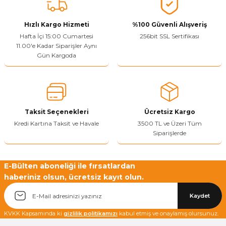
Vitrin Ara Ayakları
Askı Boruları ve Flanşları
Cam Kilidi
Piton Askı
Tutkal Çeşitleri
Fırça ve Spatula
Sıcak Hava Tabancası
Sabunluk
Pantolonluk
Hızlı Kargo Hizmeti
%100 Güvenli Alışveriş
Hafta İçi 15:00 Cumartesi
256bit SSL Sertifikası
Ayak Tablaları
Ara Ayak ve Aparatları
Sandık Kilitleri
Streç
El Rendesi
Şampuanlık
11.00'e Kadar Siparişler Aynı
Gün Kargoda
aları
Papuç Çeşitleri
Elektronik Kilitler
Vida, Dübel ve Çivi
Silikon Tabancaları
Tuvalet Fırçalığı
Zımba Teli
Tuvalet Kağıtlılığı
Zımpara Çeşitleri
Taksit Seçenekleri
Ücretsiz Kargo
Kredi Kartına Taksit ve Havale
3500 TL ve Üzeri Tüm
Siparişlerde
E-Bülten aboneliği ile fırsatlardan
haberiniz olsun, ücretsiz kayıt olun.
Kaydet
KVKK Kapsamında ki
gizlilik politikamızı
kabul etmiş ve onaylamış olursunuz.