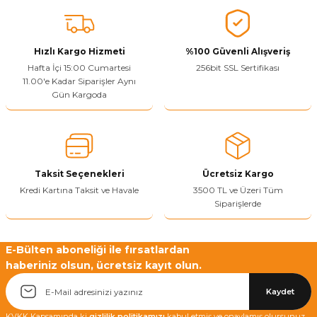
Vitrin Ara Ayakları
Askı Boruları ve Flanşları
Cam Kilidi
Piton Askı
Tutkal Çeşitleri
Fırça ve Spatula
Sıcak Hava Tabancası
Sabunluk
Pantolonluk
Ayak Tablaları
Ara Ayak ve Aparatları
Sandık Kilitleri
Streç
El Rendesi
Şampuanlık
Hızlı Kargo Hizmeti
%100 Güvenli Alışveriş
Hafta İçi 15:00 Cumartesi
256bit SSL Sertifikası
11.00'e Kadar Siparişler Aynı
aları
Papuç Çeşitleri
Elektronik Kilitler
Vida, Dübel ve Çivi
Silikon Tabancaları
Tuvalet Fırçalığı
Gün Kargoda
Zımba Teli
Tuvalet Kağıtlılığı
Zımpara Çeşitleri
Taksit Seçenekleri
Ücretsiz Kargo
Kredi Kartına Taksit ve Havale
3500 TL ve Üzeri Tüm
Siparişlerde
E-Bülten aboneliği ile fırsatlardan
haberiniz olsun, ücretsiz kayıt olun.
Kaydet
KVKK Kapsamında ki
gizlilik politikamızı
kabul etmiş ve onaylamış olursunuz.