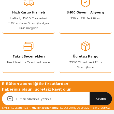
Vitrin Ara Ayakları
Askı Boruları ve Flanşları
Cam Kilidi
Piton Askı
Tutkal Çeşitleri
Fırça ve Spatula
Sıcak Hava Tabancası
Sabunluk
Pantolonluk
Hızlı Kargo Hizmeti
%100 Güvenli Alışveriş
Hafta İçi 15:00 Cumartesi
256bit SSL Sertifikası
Ayak Tablaları
Ara Ayak ve Aparatları
Sandık Kilitleri
Streç
El Rendesi
Şampuanlık
11.00'e Kadar Siparişler Aynı
Gün Kargoda
aları
Papuç Çeşitleri
Elektronik Kilitler
Vida, Dübel ve Çivi
Silikon Tabancaları
Tuvalet Fırçalığı
Zımba Teli
Tuvalet Kağıtlılığı
Zımpara Çeşitleri
Taksit Seçenekleri
Ücretsiz Kargo
Kredi Kartına Taksit ve Havale
3500 TL ve Üzeri Tüm
Siparişlerde
E-Bülten aboneliği ile fırsatlardan
haberiniz olsun, ücretsiz kayıt olun.
Kaydet
KVKK Kapsamında ki
gizlilik politikamızı
kabul etmiş ve onaylamış olursunuz.