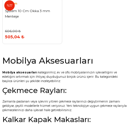
System
%17
Vitrin Ara Ayakları
Askı Boruları ve Flanşları
Cam Kilidi
Piton Askı
Tutkal Çeşitleri
Fırça ve Spatula
Sıcak Hava Tabancası
Sabunluk
Pantolonluk
System 10 Cm Okka 3 mm
Menteşe
Ayak Tablaları
Ara Ayak ve Aparatları
Sandık Kilitleri
Streç
El Rendesi
Şampuanlık
606,00 ₺
aları
Papuç Çeşitleri
Elektronik Kilitler
Vida, Dübel ve Çivi
Silikon Tabancaları
Tuvalet Fırçalığı
505,04 ₺
Zımba Teli
Tuvalet Kağıtlılığı
Mobilya Aksesuarları
Zımpara Çeşitleri
Mobilya aksesuarları
kategorimiz, ev ve ofis mobilyalarınızın işlevselliğini ve
estetiğini artırmak için ihtiyaç duyduğunuz birçok ürünü içerir. Bu kategorideki
başlıca ürünleri şu şekilde inceleyebiliriz:
Çekmece Rayları:
Zamanla paslanan veya işlevini yitiren çekmece raylarınızı değiştirmenin zamanı
geldiyse, çeşitli modellerle hizmet veriyoruz. Yeni teknolojiye uygun çekmece raylarıyla
çekmecelerinizi daha işlevsel hale getirebilirsiniz.
Kalkar Kapak Makasları: