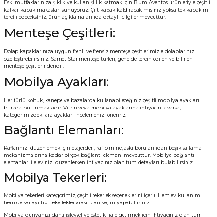
Eski mutfaklarınıza şıklık ve kullanışlılık katmak için Blum Aventos ürünleriyle çeşitli
kalkar kapak makasları sunuyoruz. Çift kapak kaldıracak mısınız yoksa tek kapak mı
tercih edeceksiniz, ürün açıklamalarında detaylı bilgiler mevcuttur.
Menteşe Çeşitleri:
Dolap kapaklarınıza uygun frenli ve frensiz menteşe çeşitlerimizle dolaplarınızı
özelleştirebilirsiniz. Samet Star menteşe türleri, genelde tercih edilen ve bilinen
menteşe çeşitlerindendir.
Mobilya Ayakları:
Her türlü koltuk, kanepe ve bazalarda kullanabileceğiniz çeşitli mobilya ayakları
burada bulunmaktadır. Vitrin veya mobilya ayaklarına ihtiyacınız varsa,
kategorimizdeki ara ayakları incelemenizi öneririz.
Bağlantı Elemanları:
Raflarınızı düzenlemek için etajerden, raf pimine, askı borularından beşik sallama
mekanizmalarına kadar birçok bağlantı elemanı mevcuttur. Mobilya bağlantı
elemanları ile evinizi düzenlerken ihtiyacınız olan tüm detayları bulabilirsiniz.
Mobilya Tekerleri:
Mobilya tekerleri kategorimiz, çeşitli tekerlek seçeneklerini içerir. Hem ev kullanımı
hem de sanayi tipi tekerlekler arasından seçim yapabilirsiniz.
Mobilya dünyanızı daha işlevsel ve estetik hale getirmek için ihtiyacınız olan tüm