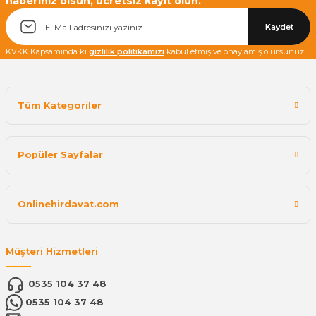
haberiniz olsun, ücretsiz kayıt olun.
Kaydet
KVKK Kapsamında ki
gizlilik politikamızı
kabul etmiş ve onaylamış olursunuz.
Tüm Kategoriler
Popüler Sayfalar
Onlinehirdavat.com
Müşteri Hizmetleri
0535 104 37 48
0535 104 37 48