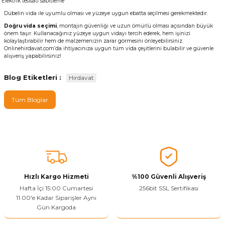
Elektrik tesisatı sabitleme
Dübelin vida ile uyumlu olması ve yüzeye uygun ebatta seçilmesi gerekmektedir.
Doğru vida seçimi
, montajın güvenliği ve uzun ömürlü olması açısından büyük
önem taşır. Kullanacağınız yüzeye uygun vidayı tercih ederek, hem işinizi
kolaylaştırabilir hem de malzemenizin zarar görmesini önleyebilirsiniz.
Onlinehirdavat.com
’da ihtiyacınıza uygun tüm vida çeşitlerini bulabilir ve güvenle
alışveriş yapabilirsiniz!
Blog Etiketleri :
Hırdavat
Tüm Bloglar
Hızlı Kargo Hizmeti
%100 Güvenli Alışveriş
Hafta İçi 15:00 Cumartesi
256bit SSL Sertifikası
11.00'e Kadar Siparişler Aynı
Gün Kargoda