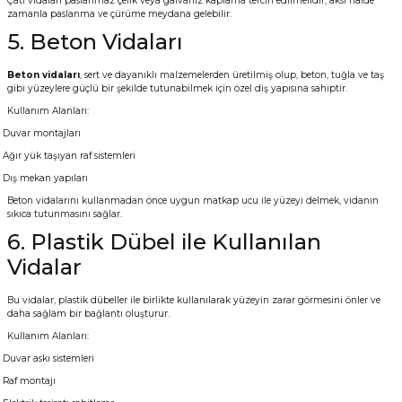
Çatı vidaları paslanmaz çelik veya galvaniz kaplama tercih edilmelidir, aksi halde
zamanla paslanma ve çürüme meydana gelebilir.
5. Beton Vidaları
Beton vidaları
, sert ve dayanıklı malzemelerden üretilmiş olup, beton, tuğla ve taş
gibi yüzeylere güçlü bir şekilde tutunabilmek için özel diş yapısına sahiptir.
Kullanım Alanları:
Duvar montajları
Ağır yük taşıyan raf sistemleri
Dış mekan yapıları
Beton vidalarını kullanmadan önce uygun matkap ucu ile yüzeyi delmek, vidanın
sıkıca tutunmasını sağlar.
6. Plastik Dübel ile Kullanılan
Vidalar
Bu vidalar, plastik dübeller ile birlikte kullanılarak yüzeyin zarar görmesini önler ve
daha sağlam bir bağlantı oluşturur.
Kullanım Alanları:
Duvar askı sistemleri
Raf montajı