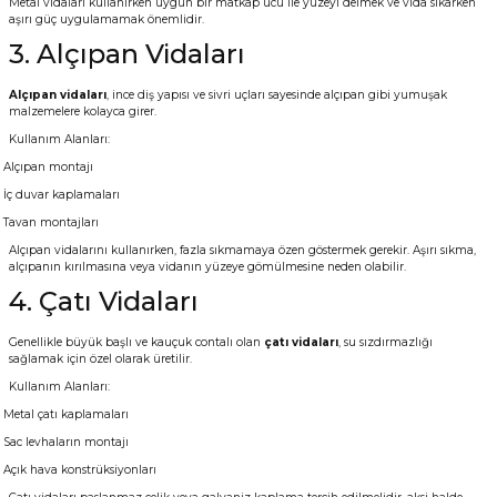
Metal vidaları kullanırken uygun bir matkap ucu ile yüzeyi delmek ve vida sıkarken
aşırı güç uygulamamak önemlidir.
3. Alçıpan Vidaları
Alçıpan vidaları
, ince diş yapısı ve sivri uçları sayesinde alçıpan gibi yumuşak
malzemelere kolayca girer.
Kullanım Alanları:
Alçıpan montajı
İç duvar kaplamaları
Tavan montajları
Alçıpan vidalarını kullanırken, fazla sıkmamaya özen göstermek gerekir. Aşırı sıkma,
alçıpanın kırılmasına veya vidanın yüzeye gömülmesine neden olabilir.
4. Çatı Vidaları
Genellikle büyük başlı ve kauçuk contalı olan
çatı vidaları
, su sızdırmazlığı
sağlamak için özel olarak üretilir.
Kullanım Alanları:
Metal çatı kaplamaları
Sac levhaların montajı
Açık hava konstrüksiyonları