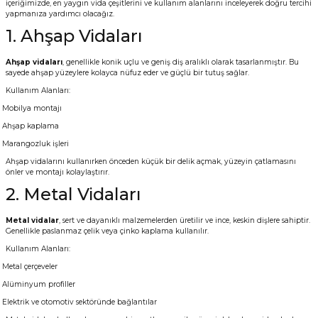
içeriğimizde, en yaygın vida çeşitlerini ve kullanım alanlarını inceleyerek doğru tercihi
yapmanıza yardımcı olacağız.
Vitrin Ara Ayakları
Askı Boruları ve Flanşları
Cam Kilidi
Piton Askı
Tutkal Çeşitleri
Fırça ve Spatula
Sıcak Hava Tabancası
Sabunluk
Pantolonluk
1. Ahşap Vidaları
Ayak Tablaları
Ara Ayak ve Aparatları
Sandık Kilitleri
Streç
El Rendesi
Şampuanlık
Ahşap vidaları
, genellikle konik uçlu ve geniş diş aralıklı olarak tasarlanmıştır. Bu
sayede ahşap yüzeylere kolayca nüfuz eder ve güçlü bir tutuş sağlar.
aları
Papuç Çeşitleri
Elektronik Kilitler
Vida, Dübel ve Çivi
Silikon Tabancaları
Tuvalet Fırçalığı
Kullanım Alanları:
Mobilya montajı
Zımba Teli
Tuvalet Kağıtlılığı
Ahşap kaplama
Marangozluk işleri
Zımpara Çeşitleri
Ahşap vidalarını kullanırken önceden küçük bir delik açmak, yüzeyin çatlamasını
önler ve montajı kolaylaştırır.
2. Metal Vidaları
Metal vidalar
, sert ve dayanıklı malzemelerden üretilir ve ince, keskin dişlere sahiptir.
Genellikle paslanmaz çelik veya çinko kaplama kullanılır.
Kullanım Alanları:
Metal çerçeveler
Alüminyum profiller
Elektrik ve otomotiv sektöründe bağlantılar