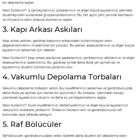
bir depolama sağlar.
Nasıl Kullanılır? İç çamaşırlarınızı, çoraplarınızı ve diğer küçük eşyalarınızı çekmece
düzenleyicileri kullanarak gruplandırabilirsiniz. Bu, her şeyin yerli yerinde kalmasını
ve ihtiyacınız olanı kolayca bulmanızı sağlar.
3. Kapı Arkası Askıları
Kapı arkası askıları, gardrop kapısının arkasındaki kullanılmayan alanı
değerlendirmenin mükemmel bir yoludur. Bu askılar, aksesuarlarınızı ve diğer küçük
eşyalarınızı saklamak için idealdir.
Nasıl Kullanılır? Kapı arkası askılarına şapkalarınızı, çantalarınızı, atkılarınızı ve diğer
aksesuarlarınızı asabilirsiniz. Bu, gardrop içinde daha fazla yer açmanıza ve
eşyalarınızı düzenli tutmanıza yardımcı olur.
4. Vakumlu Depolama Torbaları
Vakumlu depolama torbaları, sezon dışı kıyafetlerinizi saklamak ve gardrobunuzda
daha fazla yer açmak için harika bir çözümdür. Bu torbalar, içlerindeki havayı
çıkartarak eşyalarınızı sıkıştırır ve daha az yer kaplamalarını sağlar.
Nasıl Kullanılır? Kışlık kıyafetlerinizi, battaniyelerinizi ve diğer büyük eşyalarınızı
vakuumlu torbalara yerleştirin. Torbanın havasını alın ve gardrobunuzun alt
kısmında veya raflarda saklayın.
5. Raf Bölücüler
Raf bölücüler, gardrobunuzdaki rafları bölerek daha düzenli bir depolama alanı