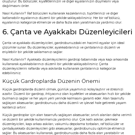
oluşturur. Bu bölücüler, kıyafetlerinizin ve diğer eşyalarınızın düşmesini veya
dağılmasını önler.
Nasıl Kullanılır? Raf bölücüleri kullanarak kazaklarınızı, tişörtlerinizi ve diğer
katlanabilir eşyalarınızı düzenli bir şekilde saklayabilirsiniz. Her bir raf bölücü,
eşyalarınızı kategorize etmenize ve daha fazla alan yaratmanıza yardımcı olur.
6. Çanta ve Ayakkabı Düzenleyicileri
Çanta ve ayakkabı düzenleyicileri, gardrobunuzdaki en hacimli eşyalar için ideal
çözümler sunar. Bu düzenleyiciler, ayakkabılarınızı ve çantalarınızı düzenli ve
erişilebilir bir şekilde saklamanızı sağlar.
Nasıl Kullanılır? Ayakkabı düzenleyicilerini gardrop tabanında veya kapı arkasında
kullanarak ayakkabılarınızı düzenli bir şekilde saklayabilirsiniz. Çanta
düzenleyicilerini raflarda veya askılarda kullanarak çantalarınızı kategorize
edebilirsiniz.
Küçük Gardroplarda Düzenin Önemi
Küçük gardroplarda düzenli olmak, günlük yaşamınızı kolaylaştırır ve stresinizi
azaltır. Düzenli bir gardrop, ihtiyacınız olan kıyafetleri ve aksesuarları hızlı bir şekilde
bulmanızı sağlar ve her şeyin yerli yerinde kalmasını garanti eder. Alan tasarrufu
sağlayan aksesuarlar, gardrobunuzu daha düzenli ve işlevsel hale getirerek yaşam
kalitenizi artırır.
Küçük gardroplar için alan tasarrufu sağlayan aksesuarlar, sınırlı alanları daha verimli
ve düzenli bir şekilde kullanmanıza yardımcı olur. Çok katlı askılar, çekmece
düzenleyicileri, kapı arkası askıları, vakumlu depolama torbaları, raf bölücüler ve
çanta/ayakkabı düzenleyicileri gibi aksesuarlar, gardrobunuzu optimize etmenizi
sağlar. Bu aksesuarları kullanarak, gardrobunuzda daha fazla alan yaratabilir ve