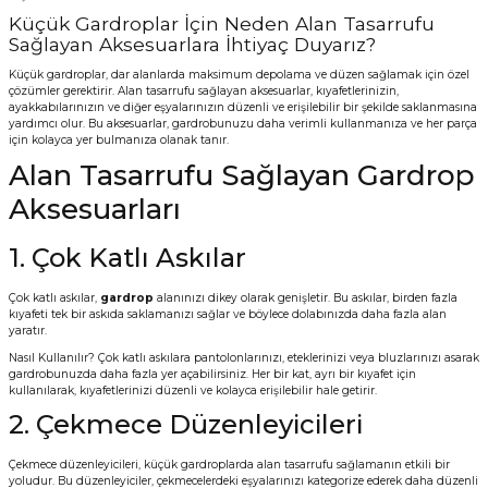
Küçük Gardroplar İçin Neden Alan Tasarrufu
Vitrin Ara Ayakları
Askı Boruları ve Flanşları
Cam Kilidi
Piton Askı
Tutkal Çeşitleri
Fırça ve Spatula
Sıcak Hava Tabancası
Sabunluk
Pantolonluk
Sağlayan Aksesuarlara İhtiyaç Duyarız?
Küçük gardroplar, dar alanlarda maksimum depolama ve düzen sağlamak için özel
Ayak Tablaları
Ara Ayak ve Aparatları
Sandık Kilitleri
Streç
El Rendesi
Şampuanlık
çözümler gerektirir. Alan tasarrufu sağlayan aksesuarlar, kıyafetlerinizin,
ayakkabılarınızın ve diğer eşyalarınızın düzenli ve erişilebilir bir şekilde saklanmasına
yardımcı olur. Bu aksesuarlar, gardrobunuzu daha verimli kullanmanıza ve her parça
aları
Papuç Çeşitleri
Elektronik Kilitler
Vida, Dübel ve Çivi
Silikon Tabancaları
Tuvalet Fırçalığı
için kolayca yer bulmanıza olanak tanır.
Alan Tasarrufu Sağlayan Gardrop
Zımba Teli
Tuvalet Kağıtlılığı
Aksesuarları
Zımpara Çeşitleri
1. Çok Katlı Askılar
Çok katlı askılar,
gardrop
alanınızı dikey olarak genişletir. Bu askılar, birden fazla
kıyafeti tek bir askıda saklamanızı sağlar ve böylece dolabınızda daha fazla alan
yaratır.
Nasıl Kullanılır? Çok katlı askılara pantolonlarınızı, eteklerinizi veya bluzlarınızı asarak
gardrobunuzda daha fazla yer açabilirsiniz. Her bir kat, ayrı bir kıyafet için
kullanılarak, kıyafetlerinizi düzenli ve kolayca erişilebilir hale getirir.
2. Çekmece Düzenleyicileri
Çekmece düzenleyicileri, küçük gardroplarda alan tasarrufu sağlamanın etkili bir
yoludur. Bu düzenleyiciler, çekmecelerdeki eşyalarınızı kategorize ederek daha düzenli