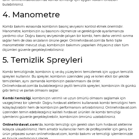
bulabilirsiniz.
4. Manometre
Kombi bakımı esnasında kombinin basınç seviyesini kontrol etmek önemlidir.
Manometre, kombinizin su basıncını ölçmenize ve gerektiğinde ayarlamanıza
yardımcı olur. Doğru basınç seviyesinde çalışan bir kombi, hem daha verimli ısınma
sağlar hem de olası arızaların önüne geçer. Onlinehirdavat.com’da farklı tipte
manometreler mevcut olup, kombinizin bakımını yaparken ihtiyacınız olan tüm
ölçümleri güvenle gerçekleştirebilirsiniz.
5. Temizlik Spreyleri
Kombi temizliğinde, kombinin iç ve dış yüzeylerini temizlemek için uygun temizlik
spreyleri kullanılır. Bu spreyler, kombinin üzerindeki yağ ve kirleri etkili bir şekilde
temizlerken, aynı zamanda kombinizin paslanmasını da önler.
Onlinehirdavat.com’da bulabileceğiniz çeşitli temizlik spreyleri, kombinizin ilk günkü
gibi temiz ve parlak olmasını sağlar.
Kombi temizliği
, kombinizin verimli ve uzun ömürlü olmasını sağlamak için
vazgeçilmez bir işlemdir. Doğru hırdavat aletlerini kullanarak kombi temizliğini hem
kolaylaştırabilir hem de kombinizin performansını artırabilirsiniz. Onlinehirdavat.com
üzerinden temin edebileceğiniz kaliteli hırdavat ürünleri ile kombi temizliği
işlemlerini güvenle gerçekleştirebilir, kombinizin ömrünü uzatabilirsiniz.
Onlinehirdavat.com
'da, kombi temizliği için gerekli olan tüm hırdavat aletlerine
kolayca ulaşabilirsiniz. Hem amatör kullanıcılar hem de profesyoneller için geniş bir
ürün yelpazesi sunan onlinehirdavat.com, kombi bakımı ve temizliği işlemlerinizde
en büyük yardımcınız olacak