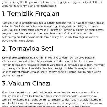
görmesini engeller. Bu yazımızda, kombi temizliği için en uygun hırdavat aletlerini
Vitrin Ara Ayakları
Askı Boruları ve Flanşları
Cam Kilidi
Piton Askı
Tutkal Çeşitleri
Fırça ve Spatula
Sıcak Hava Tabancası
Sabunluk
Pantolonluk
ve bunların kullanım alanlarını inceleyeceğiz.
1. Temizlik Fırçaları
Ayak Tablaları
Ara Ayak ve Aparatları
Sandık Kilitleri
Streç
El Rendesi
Şampuanlık
Kombinin farklı bölgelerindeki toz ve kirlerin temizlenmesi için çeşitli temizlik fırçaları
kullanılır. Özellikle brülör, fan ve ısı eşanjörü gibi bölgelerin temizliği için ince ve
aları
Papuç Çeşitleri
Elektronik Kilitler
Vida, Dübel ve Çivi
Silikon Tabancaları
Tuvalet Fırçalığı
yumuşak kıllı fırçalar tercih edilmelidir. Bu fırçalar, kombinin iç kısımlarındaki hassas
parçaları zarar vermeden temizlemeye olanak tanır. Onlinehirdavat.com'da
bulabileceğiniz farklı boyutlardaki temizlik fırçaları, kombi temizliği sırasında en
Zımba Teli
Tuvalet Kağıtlılığı
büyük yardımcınız olacak.
2. Tornavida Seti
Zımpara Çeşitleri
Kombi temizliği
sırasında kombinin çeşitli kapaklarını açmak veya parçaları
sökmek için tornavida setine ihtiyaç duyulur. Farklı uçlara sahip tornavidalar,
kombinin vidalarını kolayca sökmenize yardımcı olur. Tornavida seti alırken, manyetik
uçlu ve ergonomik saplı modelleri tercih etmek, işinizi daha da kolaylaştıracaktır.
Onlinehirdavat.com’da yer alan kaliteli tornavida setleri, kombi bakımınızı güvenle
yapmanızı sağlar.
3. Vakum Cihazı
Kombi içerisindeki tozları ve kirleri derinlemesine temizlemek için vakum cihazları
oldukça etkilidir. Özellikle kombinin fan kısmında biriken tozları vakumlayarak
temizlemek, kombinizin daha verimli çalışmasını sağlar. Vakum cihazları, kombinin
zor ulaşılabilir kısımlarına kolayca erişmenize ve bu bölgeleri temizlemenize olanak
tanır. Onlinehirdavat.com’da kombi temizliği için uygun vakum cihazları