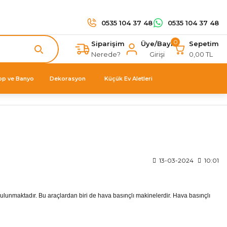
0535 104 37 48
0535 104 37 48
0
Siparişim
Üye/Bayi
Sepetim
Nerede?
Girişi
0,00 TL
op ve Banyo
Dekorasyon
Küçük Ev Aletleri
13-03-2024
10:01
ulunmaktadır. Bu araçlardan biri de hava basınçlı makinelerdir. Hava basınçlı