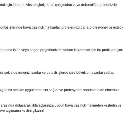
için idealdir. Ahşap işleri, metal çalışmaları veya dekoratif projelerinizde
montaj işlerinde hava basınçlı matkaplar, projelerinizi daha profesyonel ve estetik
ı, kaplama işleri veya ahşap projelerinizde zaman kazanmak için bu pratik araçları
z şekle getirmenizi sağlar ve detaylı işlerde size büyük bir avantaj sağlar.
düzgün bir şekilde uygulanmasını sağlar ve profesyonel sonuçlar elde etmenize
 arasında dolaşarak, ihtiyaçlarınıza uygun hava basınçlı makineleri keşfedin ve
yeye taşımanın keyfini çıkarın!