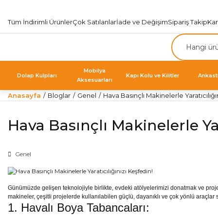
Tüm İndirimli Ürünler
Çok Satılanlar
İade ve Değişim
Sipariş Takip
Ka
Mobilya
Dolap Kulpları
Kapı Kolu ve Kilitler
Ankast
Aksesuarları
Anasayfa
Bloglar
Genel
Hava Basınçlı Makinelerle Yaratıcılığı
Hava Basınçlı Makinelerle Yar
Genel
Günümüzde gelişen teknolojiyle birlikte, evdeki atölyelerimizi donatmak ve proje
makineler, çeşitli projelerde kullanılabilen güçlü, dayanıklı ve çok yönlü araçlar 
1. Havalı Boya Tabancaları: