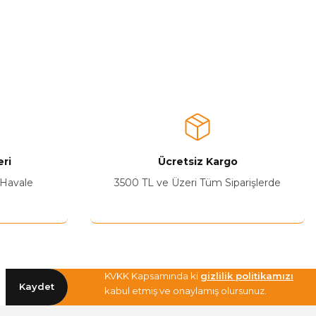
ri
Ücretsiz Kargo
 Havale
3500 TL ve Üzeri Tüm Siparişlerde
KVKK Kapsamında ki
gizlilik politikamızı
Kaydet
kabul etmiş ve onaylamış olursunuz.