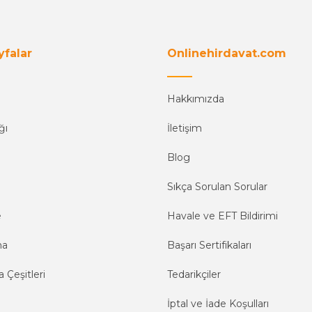
yfalar
Onlinehirdavat.com
Hakkımızda
ğı
İletişim
Blog
Sıkça Sorulan Sorular
e
Havale ve EFT Bildirimi
ma
Başarı Sertifikaları
 Çeşitleri
Tedarikçiler
İptal ve İade Koşulları