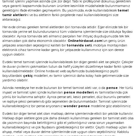
tamirat işlerini yapmak aslında çok zor değil. Tabi ki profesyonel dokunuş gerektiren
veya garanti kapsamında bulunan ürünlere kesinlikle müdahalede bulunmamanız
Vitrin Ara Ayakları
Askı Boruları ve Flanşları
Cam Kilidi
Piton Askı
Tutkal Çeşitleri
Fırça ve Spatula
Sıcak Hava Tabancası
Sabunluk
Pantolonluk
gerektiğini ifade etmeden geçmeyelim. Bu yazımızda, evde kullanılabilecek
temel
tamir aletleri
ni ve bu aletlerin farklı projelerde nasıl kullanılabileceğini size
aktaracağız.
Ayak Tablaları
Ara Ayak ve Aparatları
Sandık Kilitleri
Streç
El Rendesi
Şampuanlık
Her evde olması gereken temel aletlerden biri tornavida setidir. Eğer elinizde tek bir
tornavida yerine set bulundurursanız tüm vidalama işlemlerinde size oldukça faydası
olacaktır. Ayrıca tornavida seti almanız parçaları her ihtiyaç duyduğunuzda tek tek
aları
Papuç Çeşitleri
Elektronik Kilitler
Vida, Dübel ve Çivi
Silikon Tabancaları
Tuvalet Fırçalığı
almanızdan çok daha ekonomik olacaktır.
Onlinehirdavat.com
'un geniş ürün
yelpazesi arasından seçeceğiniz kaliteli bir
tornavida seti
, mobilya montajından
elektronik cihaz tamirine kadar geniş bir yelpazede kullanımınız için son derece
Zımba Teli
Tuvalet Kağıtlılığı
uygun olabilir.
Evdeki temel tamirat işlerinde kullanılabilecek bir diğer gerekli alet ise çekiçtir. Çekiçler
Zımpara Çeşitleri
ile duvar çivilerini çakmaktan tutun da hafif yüzeyleri düzeltmeye kadar farklı işlerde
kullanılabilmektedir. Online hırdavat web sayfamızda bulabileceğiniz çeşitli
boyutlardaki
çekiç
modelleri, ev tamir işlerinizi daha kolay hale getirmenizde size
yardımcı olabilir.
Aslında neredeyse her evde bulunan bir temel tamirat aleti var, o da
pense
. Her türlü
inşaat ve tamirat işleri içinde kullanılan
pense modelleri
, ev tamiratlarında çok
yönlü bir kullanıma sahiptir. Ayrıca pense seti, kesici penseleri, düz burunlu penseleri
ve raptiye çekici penselerivb gibi seçenekleri de bulunmaktadır. Tamirat işlerinizde
kullanabileceğiniz bir pense arıyorsanız
wonder pense
modeline göz atabilirsiniz.
Evdeki bir diğer temel alet olan matkap, delme işlemlerinde etkili bir şekilde kullanılır.
Matkap diğer aletlere göre çok daha dikkatli kullanılması gereken bir tamirat aleti olsa
da yazımızın başında belirttiğimiz gibi el yatkınlığınız varsa sorun yaşamadan
kullanabileceğiniz ve çok faydasını görebileceğiniz bir alettir. Çeşitli matkap uçları ile
ahşap, metal veya duvar delme işlemlerinde size uygun olanı seçebilirsiniz. Kablolu