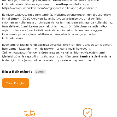
matkap, şarjlı matkap gibi seçenekler ile evinizdeki temel tamirat işlerinde
kullanabilirsiniz. Sitemizde yer alan tüm
matkap
modelleri
için
https://www.onlinehirdavat.com/kategori/matkap
linkine tıklayabilirsiniz.
Evinizde başlayacağınız tüm tamir faaliyetlerinden önce güvenliğinizi düşünmeyi
ihmal etmeyin. Gözlük, eldiven, kulak koruyucu ve işinize uygun diğer farklı
ekipmanları kullanmayı unutmayın. Ayrıca tamirat işlemleri sırasında kullandığınız
tüm aletlere düzenli bakım yapmak, onların uzun ömürlü olmasını sağlar. Web
sayfamızdan alacağınız kaliteli tamir aletlerinin bakım talimatlarına uygun
bakımlarını yaparak, tamir aletlerinizi uzun yıllar bir sorun yaşamadan
kullanabilirsiniz.
Evde tamirat işlerini kendi başınıza gerçekleştirmek için doğru aletlere sahip olmak,
hem zaman kazandırır hem de projelerinizi daha keyifli hale getirir.
Onlinehirdavat.com'un geniş ürün yelpazesi ve kaliteli hizmetiyle, evdeki tamir
işlerinizi güvenle yapabilirsiniz. İhtiyacınız olan tüm temel
tamir aletleri
ve daha
fazlası için
https://www.onlinehirdavat.com/
ziyaret etmeyi unutmayın!
Blog Etiketleri :
Genel
Tüm Bloglar