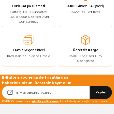
Hızlı Kargo Hizmeti
%100 Güvenli Alışveriş
Hafta İçi 15:00 Cumartesi
256bit SSL Sertifikası
11.00'e Kadar Siparişler Aynı
Gün Kargoda
Taksit Seçenekleri
Ücretsiz Kargo
Kredi Kartına Taksit ve Havale
3500 TL ve Üzeri Tüm
Siparişlerde
E-Bülten aboneliği ile fırsatlardan
haberiniz olsun, ücretsiz kayıt olun.
Kaydet
KVKK Kapsamında ki
gizlilik politikamızı
kabul etmiş ve onaylamış olursunuz.