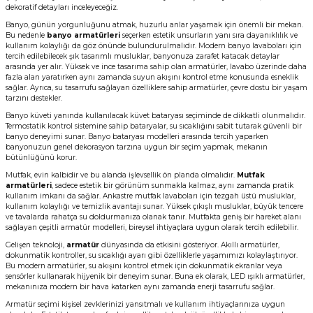
dekoratif detayları inceleyeceğiz.
Vitrin Ara Ayakları
Askı Boruları ve Flanşları
Cam Kilidi
Piton Askı
Tutkal Çeşitleri
Fırça ve Spatula
Sıcak Hava Tabancası
Sabunluk
Pantolonluk
Banyo, günün yorgunluğunu atmak, huzurlu anlar yaşamak için önemli bir mekan.
Bu nedenle
banyo armatürleri
seçerken estetik unsurların yanı sıra dayanıklılık ve
kullanım kolaylığı da göz önünde bulundurulmalıdır. Modern banyo lavaboları için
Ayak Tablaları
Ara Ayak ve Aparatları
Sandık Kilitleri
Streç
El Rendesi
Şampuanlık
tercih edilebilecek şık tasarımlı musluklar, banyonuza zarafet katacak detaylar
arasında yer alır. Yüksek ve ince tasarıma sahip olan armatürler, lavabo üzerinde daha
fazla alan yaratırken aynı zamanda suyun akışını kontrol etme konusunda esneklik
aları
Papuç Çeşitleri
Elektronik Kilitler
Vida, Dübel ve Çivi
Silikon Tabancaları
Tuvalet Fırçalığı
sağlar. Ayrıca, su tasarrufu sağlayan özelliklere sahip armatürler, çevre dostu bir yaşam
tarzını destekler.
Banyo küveti yanında kullanılacak küvet bataryası seçiminde de dikkatli olunmalıdır.
Zımba Teli
Tuvalet Kağıtlılığı
Termostatik kontrol sistemine sahip bataryalar, su sıcaklığını sabit tutarak güvenli bir
banyo deneyimi sunar. Banyo bataryası modelleri arasında tercih yaparken
banyonuzun genel dekorasyon tarzına uygun bir seçim yapmak, mekanın
Zımpara Çeşitleri
bütünlüğünü korur.
Mutfak, evin kalbidir ve bu alanda işlevsellik ön planda olmalıdır.
Mutfak
armatürleri
, sadece estetik bir görünüm sunmakla kalmaz, aynı zamanda pratik
kullanım imkanı da sağlar. Ankastre mutfak lavaboları için tezgah üstü musluklar,
kullanım kolaylığı ve temizlik avantajı sunar. Yüksek çıkışlı musluklar, büyük tencere
ve tavalarda rahatça su doldurmanıza olanak tanır. Mutfakta geniş bir hareket alanı
sağlayan çeşitli armatür modelleri, bireysel ihtiyaçlara uygun olarak tercih edilebilir.
Gelişen teknoloji,
armatür
dünyasında da etkisini gösteriyor. Akıllı armatürler,
dokunmatik kontroller, su sıcaklığı ayarı gibi özelliklerle yaşamımızı kolaylaştırıyor.
Bu modern armatürler, su akışını kontrol etmek için dokunmatik ekranlar veya
sensörler kullanarak hijyenik bir deneyim sunar. Buna ek olarak, LED ışıklı armatürler,
mekanınıza modern bir hava katarken aynı zamanda enerji tasarrufu sağlar.
Armatür seçimi kişisel zevklerinizi yansıtmalı ve kullanım ihtiyaçlarınıza uygun