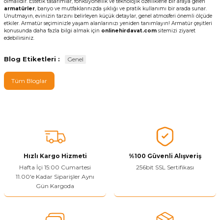
olmalıdır. Estetik tasarımlar, fonksiyonellik ve teknolojik özelliklerle bir araya gelen
armatürler
, banyo ve mutfaklarınızda şıklığı ve pratik kullanımı bir arada sunar.
Unutmayın, evinizin tarzını belirleyen küçük detaylar, genel atmosferi önemli ölçüde
etkiler. Armatür seçiminizle yaşam alanlarınızı yeniden tanımlayın! Armatür çeşitleri
konusunda daha fazla bilgi almak için
onlinehirdavat.com
sitemizi ziyaret
edebilirsiniz.
Blog Etiketleri :
Genel
Tüm Bloglar
Hızlı Kargo Hizmeti
%100 Güvenli Alışveriş
Hafta İçi 15:00 Cumartesi
256bit SSL Sertifikası
11.00'e Kadar Siparişler Aynı
Gün Kargoda