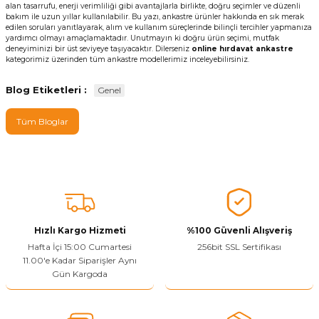
alan tasarrufu, enerji verimliliği gibi avantajlarla birlikte, doğru seçimler ve düzenli
bakım ile uzun yıllar kullanılabilir. Bu yazı, ankastre ürünler hakkında en sık merak
edilen soruları yanıtlayarak, alım ve kullanım süreçlerinde bilinçli tercihler yapmanıza
yardımcı olmayı amaçlamaktadır. Unutmayın ki doğru ürün seçimi, mutfak
deneyiminizi bir üst seviyeye taşıyacaktır. Dilerseniz
online hırdavat ankastre
kategorimiz üzerinden tüm ankastre modellerimiz inceleyebilirsiniz.
Blog Etiketleri :
Genel
Tüm Bloglar
Hızlı Kargo Hizmeti
%100 Güvenli Alışveriş
Hafta İçi 15:00 Cumartesi
256bit SSL Sertifikası
11.00'e Kadar Siparişler Aynı
Gün Kargoda