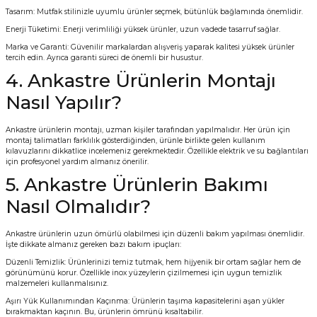
Tasarım: Mutfak stilinizle uyumlu ürünler seçmek, bütünlük bağlamında önemlidir.
Enerji Tüketimi: Enerji verimliliği yüksek ürünler, uzun vadede tasarruf sağlar.
Marka ve Garanti: Güvenilir markalardan alışveriş yaparak kalitesi yüksek ürünler
tercih edin. Ayrıca garanti süreci de önemli bir husustur.
4. Ankastre Ürünlerin Montajı
Nasıl Yapılır?
Ankastre ürünlerin montajı, uzman kişiler tarafından yapılmalıdır. Her ürün için
montaj talimatları farklılık gösterdiğinden, ürünle birlikte gelen kullanım
kılavuzlarını dikkatlice incelemeniz gerekmektedir. Özellikle elektrik ve su bağlantıları
için profesyonel yardım almanız önerilir.
5. Ankastre Ürünlerin Bakımı
Nasıl Olmalıdır?
Ankastre ürünlerin uzun ömürlü olabilmesi için düzenli bakım yapılması önemlidir.
İşte dikkate almanız gereken bazı bakım ipuçları:
Düzenli Temizlik: Ürünlerinizi temiz tutmak, hem hijyenik bir ortam sağlar hem de
görünümünü korur. Özellikle inox yüzeylerin çizilmemesi için uygun temizlik
malzemeleri kullanmalısınız.
Aşırı Yük Kullanımından Kaçınma: Ürünlerin taşıma kapasitelerini aşan yükler
bırakmaktan kaçının. Bu, ürünlerin ömrünü kısaltabilir.