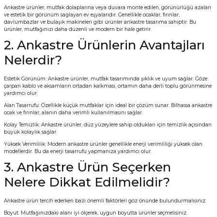
Ankastre ürünler, mutfak dolaplarına veya duvara monte edilen, görünürlüğü azalan
Vitrin Ara Ayakları
Askı Boruları ve Flanşları
Cam Kilidi
Piton Askı
Tutkal Çeşitleri
Fırça ve Spatula
Sıcak Hava Tabancası
Sabunluk
Pantolonluk
ve estetik bir görünüm sağlayan ev eşyalarıdır. Genellikle ocaklar, fırınlar,
davlumbazlar ve bulaşık makineleri gibi ürünler ankastre tasarıma sahiptir. Bu
ürünler, mutfağınızı daha düzenli ve modern bir hale getirir.
Ayak Tablaları
Ara Ayak ve Aparatları
Sandık Kilitleri
Streç
El Rendesi
Şampuanlık
2. Ankastre Ürünlerin Avantajları
Nelerdir?
aları
Papuç Çeşitleri
Elektronik Kilitler
Vida, Dübel ve Çivi
Silikon Tabancaları
Tuvalet Fırçalığı
Estetik Görünüm: Ankastre ürünler, mutfak tasarımında şıklık ve uyum sağlar. Göze
Zımba Teli
Tuvalet Kağıtlılığı
çarpan kablo ve aksamların ortadan kalkması, ortamın daha derli toplu görünmesine
yardımcı olur.
Alan Tasarrufu: Özellikle küçük mutfaklar için ideal bir çözüm sunar. Bilhassa ankastre
Zımpara Çeşitleri
ocak ve fırınlar, alanın daha verimli kullanılmasını sağlar.
Kolay Temizlik: Ankastre ürünler, düz yüzeylere sahip oldukları için temizlik açısından
büyük kolaylık sağlar.
Yüksek Verimlilik: Modern ankastre ürünler genellikle enerji verimliliği yüksek olan
modellerdir. Bu da enerji tasarrufu yapmanıza yardımcı olur.
3. Ankastre Ürün Seçerken
Nelere Dikkat Edilmelidir?
Ankastre ürün tercih ederken bazı önemli faktörleri göz önünde bulundurmalısınız:
Boyut: Mutfağınızdaki alanı iyi ölçerek, uygun boyutta ürünler seçmelisiniz.